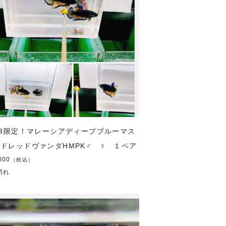
/18限定！マレーシアディープブルーマス
ドレッドヴァンダHMPK♂ ♀ １ペア
000
（税込）
切れ