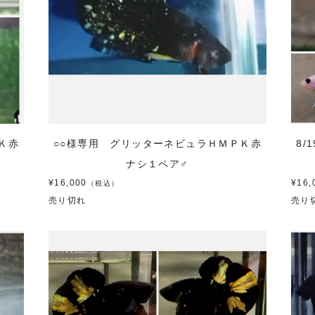
Ｋ赤
○○様専用 グリッターネビュラＨＭＰＫ赤
8/
ナシ１ペア♂
¥16,000
¥16,
（税込）
売り切れ
売り