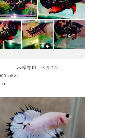
○○様専用 ベタ2匹
000
（税込）
切れ