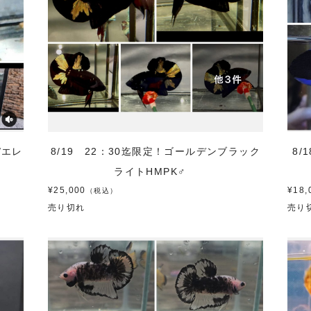
/エレ
8/19 22：30迄限定！ゴールデンブラック
8
ライトHMPK♂
¥25,000
¥18,
（税込）
売り切れ
売り