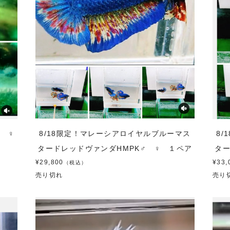
♂ ♀
8/18限定！マレーシアロイヤルブルーマス
8
タードレッドヴァンダHMPK♂ ♀ １ペア
ター
¥29,800
¥33,
（税込）
売り切れ
売り