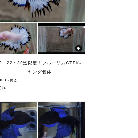
19 22：30迄限定！ブルーリムCTPK♂
ヤング個体
000
（税込）
切れ