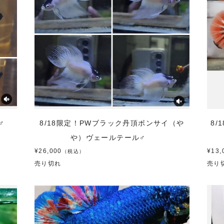
K♂
8/18限定！PWブラック丹頂ボンサイ（や
8
や）ヴェールテール♂
¥26,000
¥13,
（税込）
売り切れ
売り