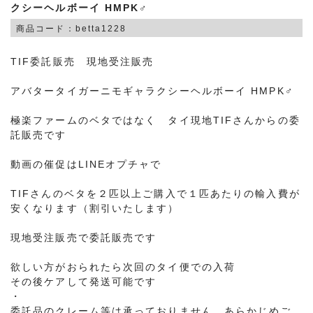
クシーヘルボーイ HMPK♂
商品コード：betta1228
TIF委託販売 現地受注販売
アバタータイガーニモギャラクシーヘルボーイ HMPK♂
極楽ファームのベタではなく タイ現地TIFさんからの委
託販売です
動画の催促はLINEオプチャで
TIFさんのベタを２匹以上ご購入で１匹あたりの輸入費が
安くなります（割引いたします）
現地受注販売で委託販売です
欲しい方がおられたら次回のタイ便での入荷
その後ケアして発送可能です
・
委託品のクレーム等は承っておりません、あらかじめご