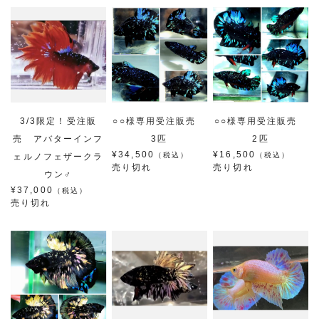
3/3限定！受注販
○○様専用受注販売
○○様専用受注販売
売 アバターインフ
3匹
2匹
¥34,500
¥16,500
（税込）
（税込）
ェルノフェザークラ
売り切れ
売り切れ
ウン♂
¥37,000
（税込）
売り切れ