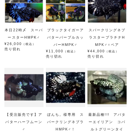
本日22時〆 スーパ
ブラックタイガーア
スパークリングネブ
ースターHMPK♂
バターパープルカッ
ラスタープラチナH
¥26,000
（税込）
パーHMPK♂
MPK♂♀ペア
売り切れ
¥11,000
¥44,000
（税込）
（税込）
売り切れ
売り切れ
【受注販売です】ア
ぼんち。様専用 ス
最新品種!!! アバタ
バターハーフムーン
パークリングネブラ
ーエイリアン コバ
♂
HMPK♂！
ルトグリーンタイ