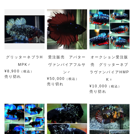
グリッターネブラH
受注販売 アバター
オークション受注販
MPK♂
ヴァンパイアフルサ
売 グリッターネブ
¥8,900
（税込）
ン♂
ラヴァンパイアHMP
売り切れ
¥50,000
（税込）
K♀
売り切れ
¥10,000
（税込）
売り切れ