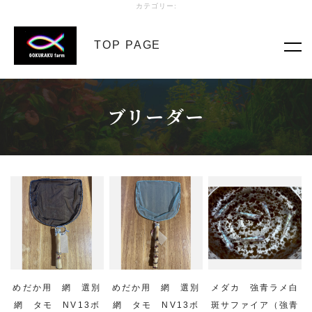
カテゴリー:
TOP PAGE
ブリーダー
めだか用 網 選別
めだか用 網 選別
メダカ 強青ラメ白
網 タモ NV13ボ
網 タモ NV13ボ
斑サファイア（強青