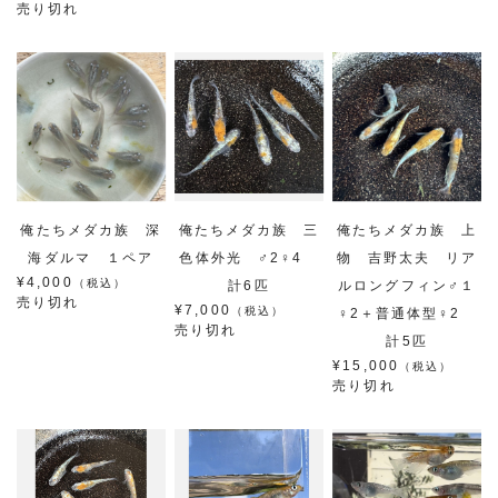
売り切れ
俺たちメダカ族 深
俺たちメダカ族 三
俺たちメダカ族 上
海ダルマ １ペア
色体外光 ♂2♀4
物 吉野太夫 リア
¥4,000
（税込）
計6匹
ルロングフィン♂１
売り切れ
¥7,000
（税込）
♀2＋普通体型♀2
売り切れ
計5匹
¥15,000
（税込）
売り切れ