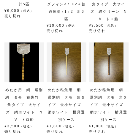
計5匹
グフィン♂１♀2＋普
角タイプ 大サイ
¥6,000
（税込）
通体型♂1♀2 計6
ズ 網グリーン N
売り切れ
匹
V トロ船
¥10,000
¥3,500
（税込）
（税込）
売り切れ
売り切れ
めだか用 網 選別
めだか稚魚用 網
めだか稚魚用 網
網 タモ 布袋竹
選別網 タモ 角タ
選別網 タモ 角タ
角タイプ 大サイ
イプ 最小サイズ
イプ 最小サイズ
ズ 網ホワイト N
網ホワイト 横見選
網ホワイト 横見選
V トロ船
別ケース
別ケース
¥3,500
¥1,800
¥1,800
（税込）
（税込）
（税込）
売り切れ
売り切れ
売り切れ