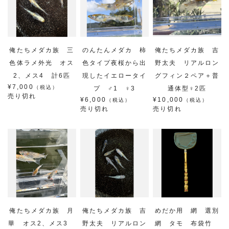
俺たちメダカ族 三
のんたんメダカ 柿
俺たちメダカ族 吉
色体ラメ外光 オス
色タイプ夜桜から出
野太夫 リアルロン
2、メス4 計6匹
現したイエロータイ
グフィン２ペア＋普
¥7,000
（税込）
プ ♂1 ♀3
通体型♀2匹
売り切れ
¥6,000
¥10,000
（税込）
（税込）
売り切れ
売り切れ
俺たちメダカ族 月
俺たちメダカ族 吉
めだか用 網 選別
華 オス2、メス3
野太夫 リアルロン
網 タモ 布袋竹