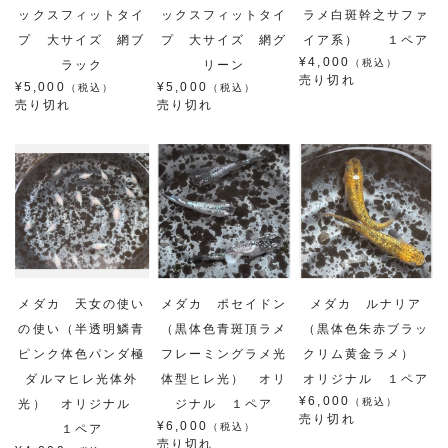
ックスフィットタイ
ックスフィットタイ
ラメ白斑幹之サファ
プ 大サイズ 網ブ
プ 大サイズ 網グ
イア系） １ペア
¥4,000
（税込）
ラック
リーン
売り切れ
¥5,000
¥5,000
（税込）
（税込）
売り切れ
売り切れ
メダカ 天女の使い
メダカ ポセイドン
メダカ ルナリア
の使い（半透明鱗青
（黒体色青斑頂ラメ
（黒体色朱赤ブラッ
ピンク体色パンダ極
フレーミングラメ光
クリム黄金ラメ）
ダルマヒレ光体外
体型ヒレ光） オリ
オリジナル １ペア
¥6,000
（税込）
光） オリジナル
ジナル １ペア
売り切れ
¥6,000
（税込）
１ペア
売り切れ