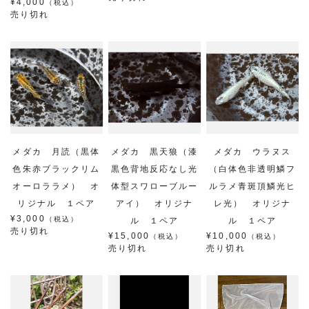
¥4,000
（税込）
売り切れ
メダカ 月読（黒体
メダカ 黒天狼（漆
メダカ ウラヌス
色朱赤ブラックリム
黒色背地反応なし光
（白体色非透明鱗フ
オーロララメ） オ
体型スワローブルー
ルラメ青斑頂鱗光ヒ
リジナル １ペア
アイ） オリジナ
レ光） オリジナ
¥3,000
（税込）
ル １ペア
ル １ペア
売り切れ
¥15,000
¥10,000
（税込）
（税込）
売り切れ
売り切れ